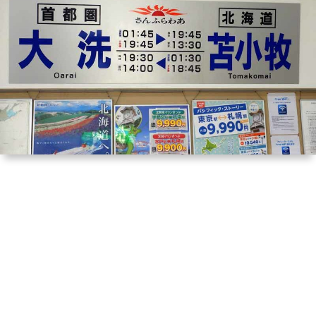
は
宿
行
く！