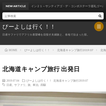
NEW ARTICLE
スペイン２１～サンティアゴ・デ・コンポステーラ巡礼ゴール！
ぴーよしは行く！！
日産サファリでアフリカ喜望峰を目指す夫婦旅と、各地で泊まった宿。
ぴーよしは行く！！
北海道キャンプ旅行2019.07
北海
HOME
HOM
ぴ
北海道キャンプ旅行 出発日
ー
今
2019.07.04
ぴーよしは行く！！
北海道キャンプ旅行2019.07
日産
,
サファリ
,
旅
,
車泊
,
四駆
よ
夜
し
の