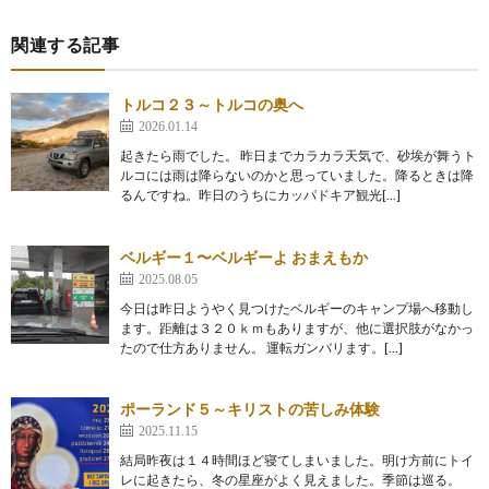
関連する記事
トルコ２３～トルコの奥へ
2026.01.14
起きたら雨でした。 昨日までカラカラ天気で、砂埃が舞うト
ルコには雨は降らないのかと思っていました。降るときは降
るんですね。昨日のうちにカッパドキア観光[…]
ベルギー１〜ベルギーよ おまえもか
2025.08.05
今日は昨日ようやく見つけたベルギーのキャンプ場へ移動し
ます。距離は３２０ｋｍもありますが、他に選択肢がなかっ
たので仕方ありません。 運転ガンバリます。[…]
ポーランド５～キリストの苦しみ体験
2025.11.15
結局昨夜は１４時間ほど寝てしまいました。明け方前にトイ
レに起きたら、冬の星座がよく見えました。季節は巡る。