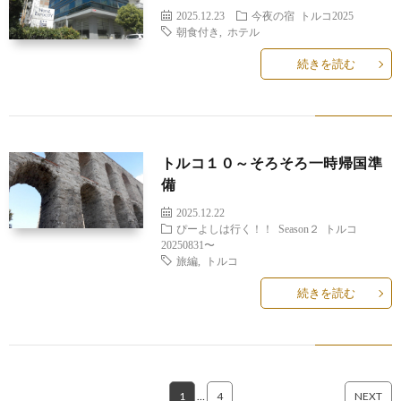
2025.12.23
今夜の宿
トルコ2025
朝食付き
,
ホテル
続きを読む
トルコ１０～そろそろ一時帰国準
備
2025.12.22
ぴーよしは行く！！
Season２
トルコ
20250831〜
旅編
,
トルコ
続きを読む
1
…
4
NEXT