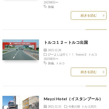
20250831〜
旅編
続きを読む
トルコ１２～トルコ出国
2025.12.26
ぴーよしは行く！！
Season２
トルコ
20250831〜
旅編
,
トルコ
続きを読む
Meyzi Hotel（イスタンブール）
2025.12.25
今夜の宿
トルコ2025