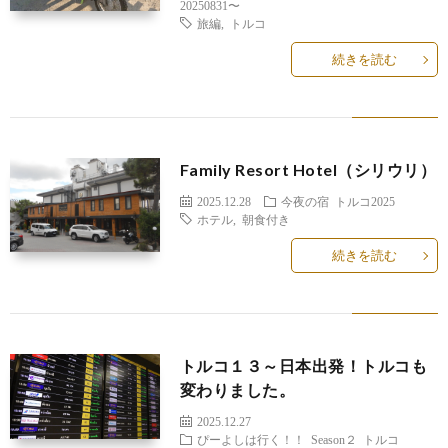
20250831〜
旅編
,
トルコ
続きを読む
Family Resort Hotel（シリウリ）
2025.12.28
今夜の宿
トルコ2025
ホテル
,
朝食付き
続きを読む
トルコ１３～日本出発！トルコも
変わりました。
2025.12.27
ぴーよしは行く！！
Season２
トルコ