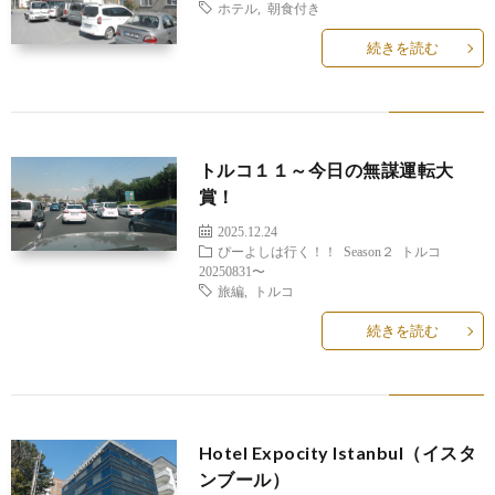
ホテル
,
朝食付き
続きを読む
トルコ１１～今日の無謀運転大
賞！
2025.12.24
ぴーよしは行く！！
Season２
トルコ
20250831〜
旅編
,
トルコ
続きを読む
Hotel Expocity Istanbul（イスタ
ンブール）