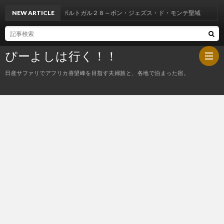
NEW ARTICLE
ポルトガル２８～ボン・ジェズス・ド・モンテ聖域
ぴーよしは行く！！
日産サファリでアフリカ喜望峰を目指す夫婦旅と、各地で泊まった宿。
HOM
ぴ
ー
今
よ
夜
し
の