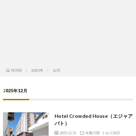
は
宿
行
く！
2025年
12月
HOME
2025年12月
Hotel Crowded House（エジャア
バト）
2025.12.31
今夜の宿
トルコ2025