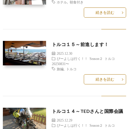
ホテル
,
朝食付き
続きを読む
トルコ１５～前進します！
2025.12.30
ぴーよしは行く！！
Season２
トルコ
20250831〜
旅編
,
トルコ
続きを読む
トルコ１４～TEDさんと国際会議
2025.12.29
ぴーよしは行く！！
Season２
トルコ