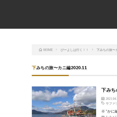
ぴーよしは行く！！
下みちの旅〜カニ
HOME
下みちの旅〜カニ編2020.11
下みち
2021.04
サファ
※ “か