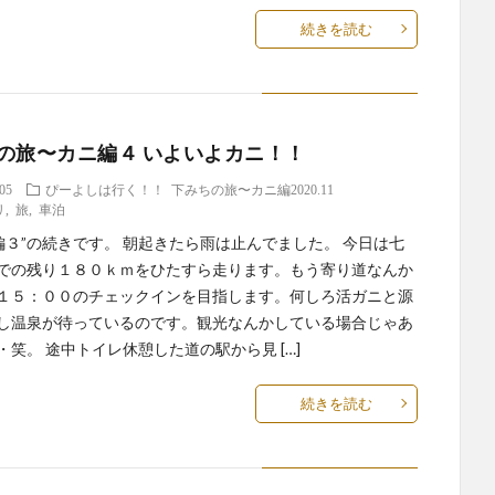
続きを読む
の旅〜カニ編４ いよいよカニ！！
.05
ぴーよしは行く！！
下みちの旅〜カニ編2020.11
リ
,
旅
,
車泊
に編３”の続きです。 朝起きたら雨は止んでました。 今日は七
での残り１８０ｋｍをひたすら走ります。もう寄り道なんか
１５：００のチェックインを目指します。何しろ活ガニと源
し温泉が待っているのです。観光なんかしている場合じゃあ
・笑。 途中トイレ休憩した道の駅から見 […]
続きを読む