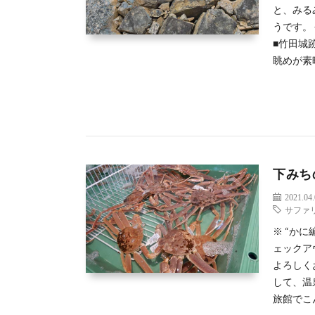
と、みる
うです。
■竹田城
眺めが素
下みち
2021.04
サファ
※ “か
ェックア
よろしく
して、温
旅館でこ