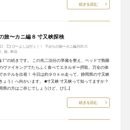
続きを読む
の旅〜カニ編８ 寸又峡探検
.21
ぴーよしは行く！！
下みちの旅〜カニ編2020.11
リ
,
旅
,
車泊
に編７”の続きです。 この先二泊分の準備を整え、ベッドで熟睡
のヴァイキングでたらふく食べてエネルギー摂取。万全の体
でホテルを出発！ 今日は約９０ｋｍ走って、静岡県の寸又峡
きょう）へ向かいます。 ■寸又峡 寸又峡って知ってますか？
岡県の方はご存じでしょうけど、ぴ […]
続きを読む