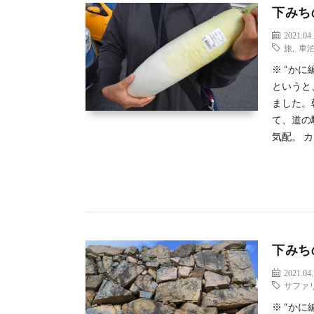
下みち
2021.04
旅
,
車
※ “か
というと
ました。
て、道の
気配。 カ
下みち
2021.04
サファ
※ “か