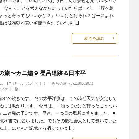
きれいです。この辺りの人は毎日こんな景色を見ているので
、 なんてことを考えながら走っていたらぱーが、 「蛭ヶ島
ょっと寄ってもいいかな？」 いいけど何それ？ ぱーによれ
島は源頼朝が若い頃流刑されていた場 […]
続きを読む
の旅〜カニ編９ 登呂遺跡＆日本平
.25
ぴーよしは行く！！
下みちの旅〜カニ編2020.11
サファリ
,
旅
に編８”の続きです。 冬の太平洋側は、この時期天気が安定して
旅には助かります。 今日は、「知ってたけど行ったことない
」二連発の予定です。早速、一つ目の場所に着きました。 ■
 教科書では習いました。でもその後社会人として働いていた
以上、ほとんど記憶から消えていま […]