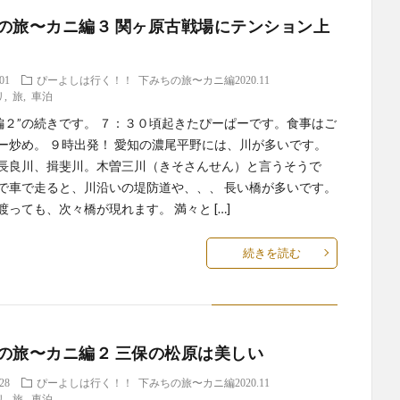
の旅〜カニ編３ 関ヶ原古戦場にテンション上
.01
ぴーよしは行く！！
下みちの旅〜カニ編2020.11
リ
,
旅
,
車泊
に編２”の続きです。 ７：３０頃起きたぴーぱーです。食事はご
ー炒め。 ９時出発！ 愛知の濃尾平野には、川が多いです。
長良川、揖斐川。木曽三川（きそさんせん）と言うそうで
で車で走ると、川沿いの堤防道や、、、 長い橋が多いです。
渡っても、次々橋が現れます。 満々と […]
続きを読む
の旅〜カニ編２ 三保の松原は美しい
.28
ぴーよしは行く！！
下みちの旅〜カニ編2020.11
リ
,
旅
,
車泊