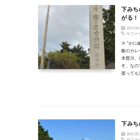
下みち
がる！
2021.04
サファ
※ “か
飯のカレ
木曽川、
す。なの
渡っても
下みち
2021.03
サファ