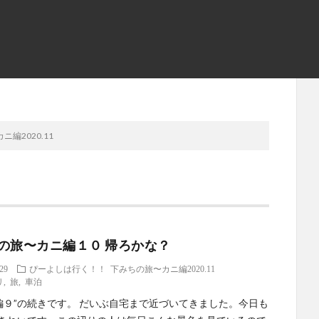
編2020.11
の旅〜カニ編１０ 帰ろかな？
.29
ぴーよしは行く！！
下みちの旅〜カニ編2020.11
リ
,
旅
,
車泊
に編９”の続きです。 だいぶ自宅まで近づいてきました。今日も