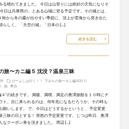
みる晴れてきました。 今日は山登りには絶好の天気になりそ
 今日は兵庫県の、とある山城に登る予定です。その城とは、
跡 秋から冬の霧が出やすい季節に、頂上が雲海から突き出た
晴らしく、「天空の城」「日本の […]
続きを読む
の旅〜カニ編５ 沈没？温泉三昧
.09
ぴーよしは行く！！
下みちの旅〜カニ編2020.11
リ
,
旅
,
車泊
に編４”の続きです。 満腹、満喫、満足の奥澤旅館を１０時にチ
ウト。次に来られるのは、何年先になるだろうか。その時も
お願いします。 で、今日はどうするかというと、 予定変更
泉三昧の日とする！ 突然の予定変更です。じつは昨日、奥澤
んなクーポン券を頂きました。 周辺 […]