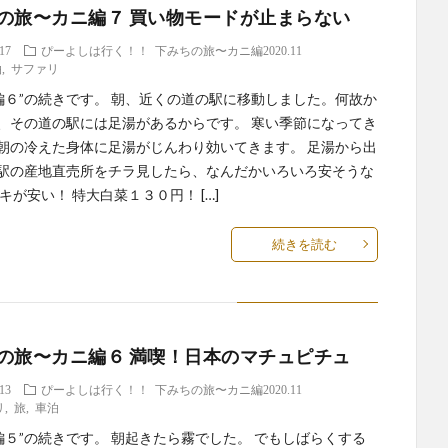
の旅〜カニ編７ 買い物モードが止まらない
.17
ぴーよしは行く！！
下みちの旅〜カニ編2020.11
泊
,
サファリ
に編６”の続きです。 朝、近くの道の駅に移動しました。何故か
、その道の駅には足湯があるからです。 寒い季節になってき
朝の冷えた身体に足湯がじんわり効いてきます。 足湯から出
駅の産地直売所をチラ見したら、なんだかいろいろ安そうな
キが安い！ 特大白菜１３０円！ […]
続きを読む
の旅〜カニ編６ 満喫！日本のマチュピチュ
.13
ぴーよしは行く！！
下みちの旅〜カニ編2020.11
リ
,
旅
,
車泊
に編５”の続きです。 朝起きたら霧でした。 でもしばらくする