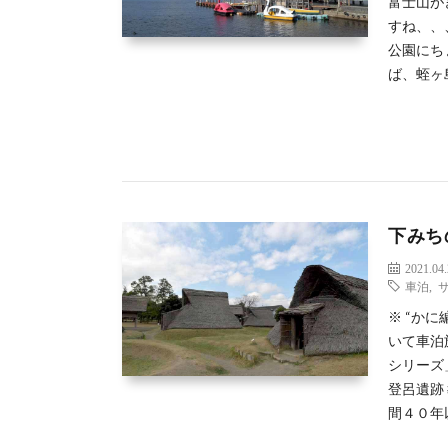
富士山が
すね、、
公園にち
ば、蛭ヶ
下みち
2021.04
車泊
,
※ “か
いて車泊
シリーズ
登呂遺跡
間４０年