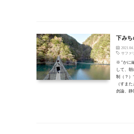
下みち
2021.04
サファ
※ “か
して、朝
制（？）
（すまた
勿論、静