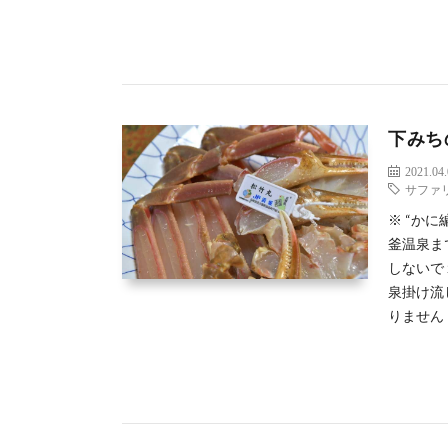
下みち
2021.04
サファ
※ “か
釜温泉ま
しないで
泉掛け流
りません