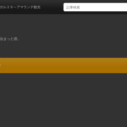
９～アマランテ観光
泊まった宿。
宿