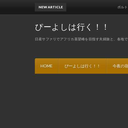
NEW ARTICLE
ポルトガル２
ぴーよしは行く！！
日産サファリでアフリカ喜望峰を目指す夫婦旅と、各地で
HOME
ぴーよしは行く！！
今夜の