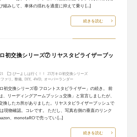
び縮みして、車体の揺れを適度に抑えて乗り […]
続きを読む
キロ初交換シリーズ⑦ リヤスタビライザーブッ
.21
ぴーよしは行く！！
25万キロ初交換シリーズ
サファリ
,
整備
,
DIY
,
4WD
,
オーバーランダー
キロ初交換シリーズ⑥ フロントスタビライザー」の続き。 前
は、リーディングアームブッシュ交換」と宣言しましたが、
交換したカ所がありました。リヤスタビライザーブッシュで
ずは現物確認。コレです。 ただし、写真右側の垂直のリンク
zon、monotaROで売ってい […]
続きを読む