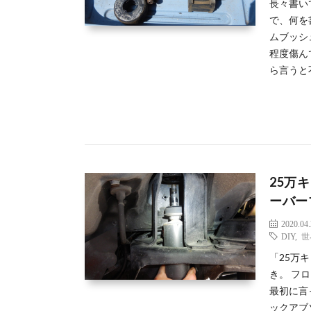
長々書い
で、何を
ムブッシ
程度傷ん
ら言うと
25万
ーバー
2020.04
DIY
,
世
「25万
き。 フ
最初に言
ックアブ