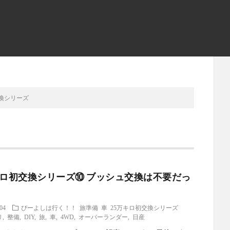
交換シリーズ
キロ初交換シリーズ⑩ ブッシュ交換は不要だっ
.04
ぴーよしは行く！！
旅準備
車
25万キロ初交換シリーズ
リ
,
整備
,
DIY
,
旅
,
車
,
4WD
,
オーバーランダー
,
日産