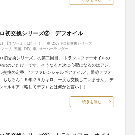
キロ初交換シリーズ② デフオイル
.21
ぴーよしは行く！！
車
25万キロ初交換シリーズ
サファリ
,
整備
,
DIY
,
車
,
オーバーランダー
キロ初交換シリーズ」の第二回目。 トランスファーオイルの
おののいたぴーです。そうなると次に心配になるのはアレ。
ル交換の定番、“デファレンシャルギアオイル”。通称デフオ
。もちろん１５年２５万キロ、一度も交換していません。 デ
シャルギア（略してデフ）とは何かと言い […]
続きを読む