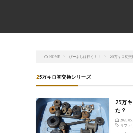
ぴーよしは行く！！
25万キロ初
HOME
25万キロ初交換シリーズ
25万
た？
2020.05
サファ