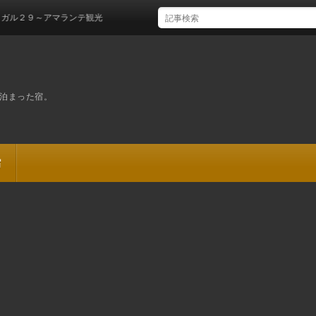
９～アマランテ観光
泊まった宿。
宿