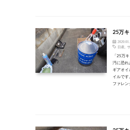
25万
2020.01
日産
,
「25万
汚に恐れ
ギアオイ
イルです
ファレン