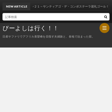
NEW ARTICLE
スペイン２１～サンティアゴ・デ・コンポステーラ巡礼ゴール！
ぴーよしは行く！！
日産サファリでアフリカ喜望峰を目指す夫婦旅と、各地で泊まった宿。
HOM
ぴ
ー
今
よ
夜
し
の