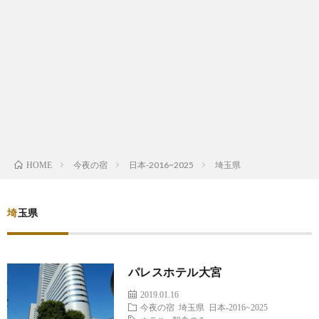
は
宿
行
く！
今夜の宿
日本-2016~2025
埼玉県
HOME
埼玉県
パレスホテル大宮
2019.01.16
今夜の宿
埼玉県
日本-2016~2025