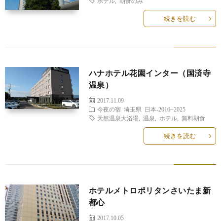
ホテル
,
朝食のみ
続きを読む
ハナホテル花園インター（国済寺
温泉）
2017.11.09
今夜の宿
埼玉県
日本-2016~2025
天然温泉大浴場
,
温泉
,
ホテル
,
無料朝食
続きを読む
ホテルメトロポリタンさいたま新
都心
2017.10.05