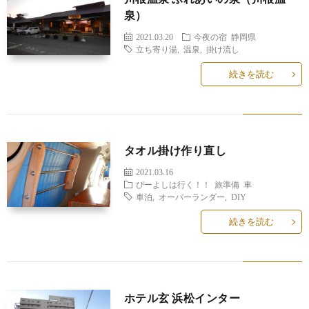
泉）
2021.03.20
今夜の宿
静岡県
立ち寄り湯
,
温泉
,
掛け流し
続きを読む
タオル掛け作り直し
2021.03.16
ぴーよしは行く！！
旅準備
車
車泊
,
オーバーランダー
,
DIY
続きを読む
ホテル玄 浜松インター