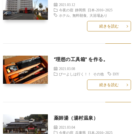
2021.03.12
今夜の宿
静岡県
日本-2016~2025
ホテル
,
無料朝食
,
大浴場あり
続きを読む
“理想の工具箱” を作る。
2021.03.08
ぴーよしは行く！！
その他
DIY
続きを読む
薬師湯（湯村温泉）
2021.03.04
今夜の宿
兵庫県
日本-2016~2025