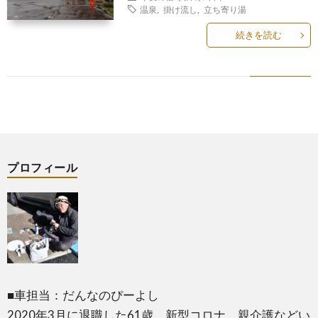
温泉
,
掛け流し
,
立ち寄り湯
続きを読む
プロフィール
■車担当：だんなのぴーよし
2020年3月に退職した61歳。新型コロナ、親介護などい