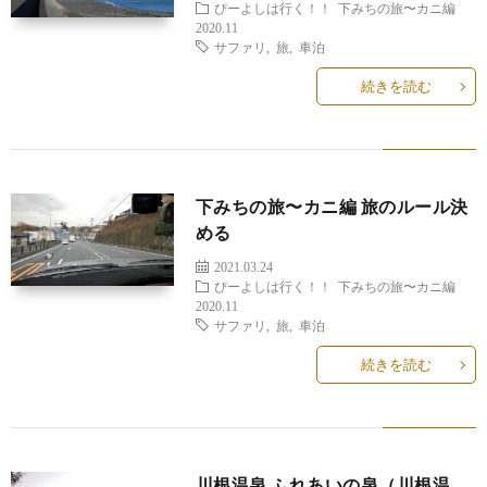
ぴーよしは行く！！
下みちの旅〜カニ編
2020.11
サファリ
,
旅
,
車泊
続きを読む
下みちの旅〜カニ編 旅のルール決
める
2021.03.24
ぴーよしは行く！！
下みちの旅〜カニ編
2020.11
サファリ
,
旅
,
車泊
続きを読む
川根温泉 ふれあいの泉（川根温