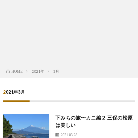
は
宿
行
く！
2021年
3月
HOME
2021年3月
下みちの旅〜カニ編２ 三保の松原
は美しい
2021.03.28