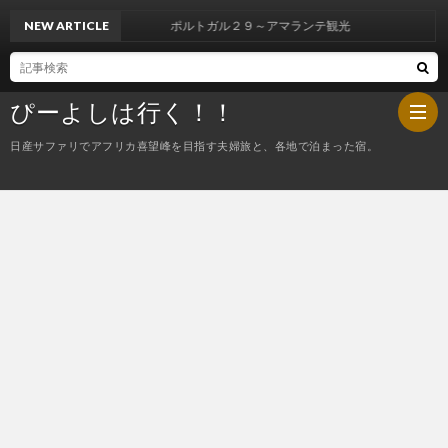
NEW ARTICLE
ポルトガル２９～アマランテ観光
ぴーよしは行く！！
日産サファリでアフリカ喜望峰を目指す夫婦旅と、各地で泊まった宿。
HOM
ぴ
ー
今
よ
夜
し
の