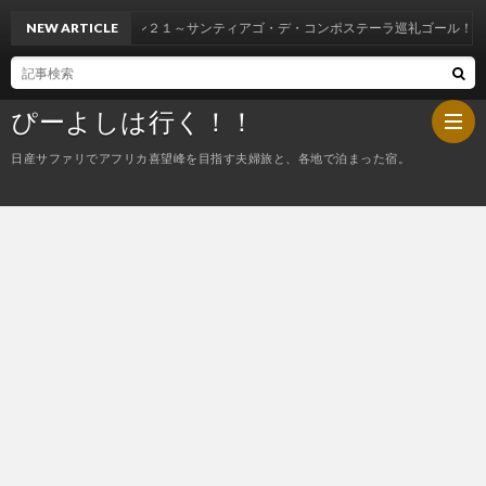
NEW ARTICLE
スペイン２１～サンティアゴ・デ・コンポステーラ巡礼ゴール！
ぴーよしは行く！！
日産サファリでアフリカ喜望峰を目指す夫婦旅と、各地で泊まった宿。
HOM
ぴ
ー
今
よ
夜
し
の