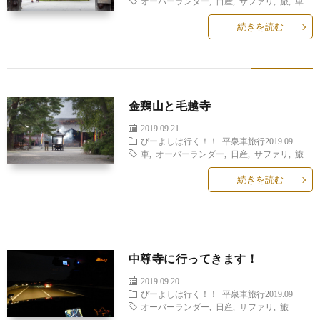
オーバーランダー
,
日産
,
サファリ
,
旅
,
車
続きを読む
金鶏山と毛越寺
2019.09.21
ぴーよしは行く！！
平泉車旅行2019.09
車
,
オーバーランダー
,
日産
,
サファリ
,
旅
続きを読む
中尊寺に行ってきます！
2019.09.20
ぴーよしは行く！！
平泉車旅行2019.09
オーバーランダー
,
日産
,
サファリ
,
旅