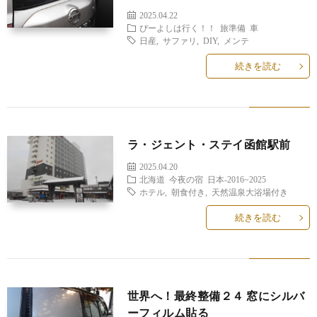
2025.04.22
ぴーよしは行く！！
旅準備
車
日産
,
サファリ
,
DIY
,
メンテ
続きを読む
ラ・ジェント・ステイ函館駅前
2025.04.20
北海道
今夜の宿
日本-2016~2025
ホテル
,
朝食付き
,
天然温泉大浴場付き
続きを読む
世界へ！最終整備２４ 窓にシルバ
ーフィルム貼る