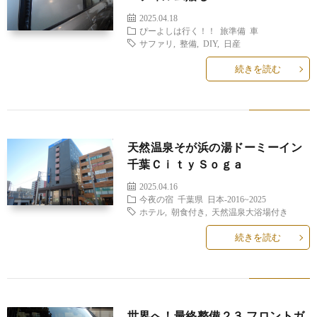
2025.04.18
ぴーよしは行く！！
旅準備
車
サファリ
,
整備
,
DIY
,
日産
続きを読む
天然温泉そが浜の湯ドーミーイン
千葉ＣｉｔｙＳｏｇａ
2025.04.16
今夜の宿
千葉県
日本-2016~2025
ホテル
,
朝食付き
,
天然温泉大浴場付き
続きを読む
世界へ！最終整備２３ フロントガ