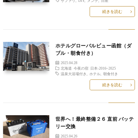
サファリ
,
DIY
,
メンテ
,
日産
続きを読む
ホテルグローバルビュー函館（ダ
ブル・朝食付き）
2025.04.28
北海道
今夜の宿
日本-2016~2025
温泉大浴場付き
,
ホテル
,
朝食付き
続きを読む
世界へ！最終整備２６ 直前 バッテ
リー交換
2025.04.26