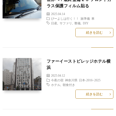
ラス保護フィルム貼る
2025.04.14
ぴーよしは行く！！
旅準備
車
日産
,
サファリ
,
整備
,
DIY
続きを読む
ファーイーストビレッジホテル横
浜
2025.04.12
今夜の宿
神奈川県
日本-2016~2025
ホテル
,
朝食付き
続きを読む