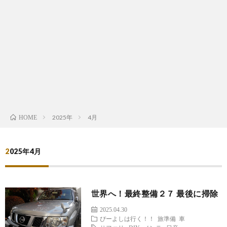
は
宿
行
く！
2025年
4月
HOME
2025年4月
世界へ！最終整備２７ 最後に掃除
2025.04.30
ぴーよしは行く！！
旅準備
車