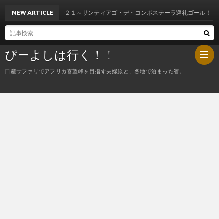
NEW ARTICLE
スペイン２１～サンティアゴ・デ・コンポステーラ巡礼ゴール！
ぴーよしは行く！！
日産サファリでアフリカ喜望峰を目指す夫婦旅と、各地で泊まった宿。
HOM
ぴ
ー
今
よ
夜
し
の