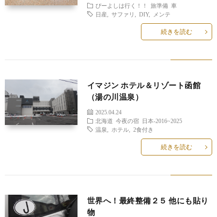
ぴーよしは行く！！
旅準備
車
日産
,
サファリ
,
DIY
,
メンテ
続きを読む
イマジン ホテル＆リゾート函館
（湯の川温泉）
2025.04.24
北海道
今夜の宿
日本-2016~2025
温泉
,
ホテル
,
2食付き
続きを読む
世界へ！最終整備２５ 他にも貼り
物