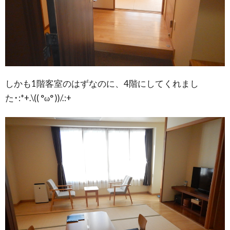
しかも1階客室のはずなのに、4階にしてくれまし
た･:*+.\(( °ω° ))/.:+