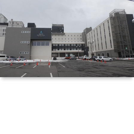
は
宿
行
く！