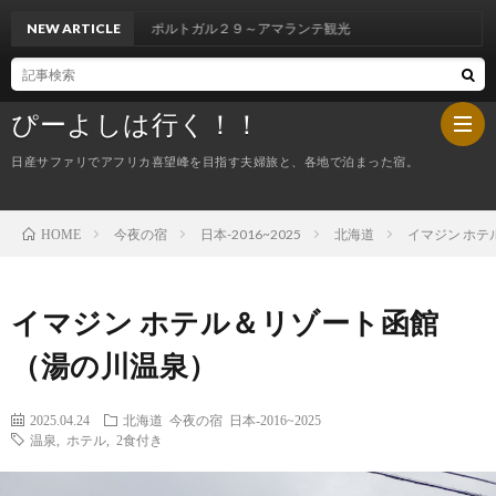
トガル２９～アマランテ観光
NEW ARTICLE
ぴーよしは行く！！
日産サファリでアフリカ喜望峰を目指す夫婦旅と、各地で泊まった宿。
今夜の宿
日本-2016~2025
北海道
イマジン ホ
HOME
HOM
ぴ
イマジン ホテル＆リゾート函館
（湯の川温泉）
ー
今
2025.04.24
北海道
今夜の宿
日本-2016~2025
よ
夜
温泉
,
ホテル
,
2食付き
し
の