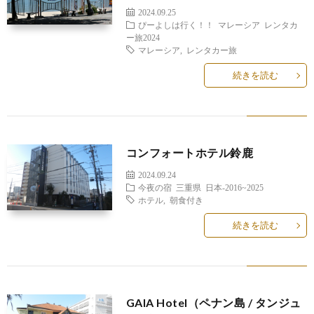
2024.09.25
ぴーよしは行く！！
マレーシア レンタカ
ー旅2024
マレーシア
,
レンタカー旅
続きを読む
コンフォートホテル鈴鹿
2024.09.24
今夜の宿
三重県
日本-2016~2025
ホテル
,
朝食付き
続きを読む
GAIA Hotel（ペナン島 / タンジュ