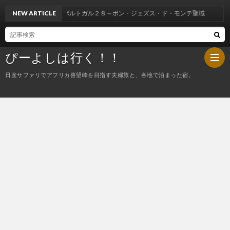
NEW ARTICLE
ポルトガル２８～ボン・ジェズス・ド・モンテ聖域
ぴーよしは行く！！
日産サファリでアフリカ喜望峰を目指す夫婦旅と、各地で泊まった宿。
HOM
ぴ
ー
今
よ
夜
し
の