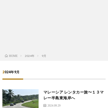
は
宿
行
く！
2024年
9月
HOME
2024年9月
マレーシア レンタカー旅〜１３マ
レー半島東海岸へ
2024.09.29