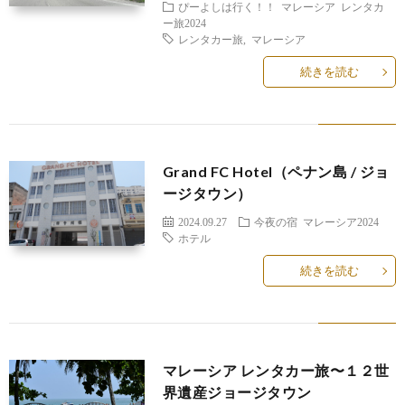
ぴーよしは行く！！
マレーシア レンタカ
ー旅2024
レンタカー旅
,
マレーシア
続きを読む
Grand FC Hotel（ペナン島 / ジョ
ージタウン）
2024.09.27
今夜の宿
マレーシア2024
ホテル
続きを読む
マレーシア レンタカー旅〜１２世
界遺産ジョージタウン