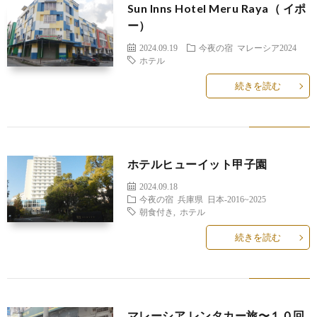
Sun Inns Hotel Meru Raya（ イポ
ー）
2024.09.19
今夜の宿
マレーシア2024
ホテル
続きを読む
ホテルヒューイット甲子園
2024.09.18
今夜の宿
兵庫県
日本-2016~2025
朝食付き
,
ホテル
続きを読む
マレーシア レンタカー旅〜１０回