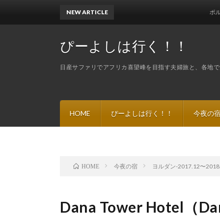
NEW ARTICLE
ポルトガル２８
ぴーよしは行く！！
日産サファリでアフリカ喜望峰を目指す夫婦旅と、各地で
HOME
ぴーよしは行く！！
今夜の
今夜の宿
ヨルダン-2017.12〜2018
HOME
Dana Tower Hotel（Da