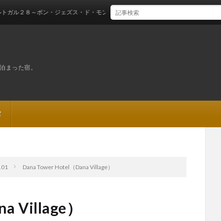
～ボン・ジェズス・ド・モンテ聖域
泊まった宿。
宿
.01
Dana Tower Hotel（Dana Village）
na Village）