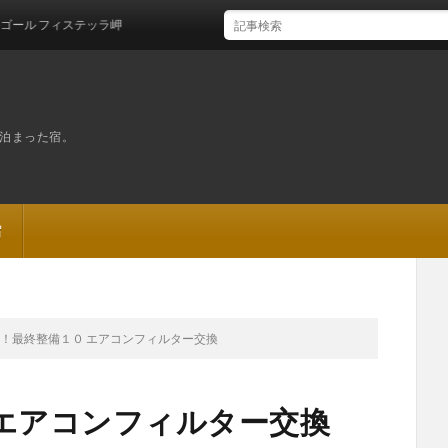
テッラ岬
泊まった宿。
宿
！最終整備１０ エアコンフィルター交換
 エアコンフィルター交換