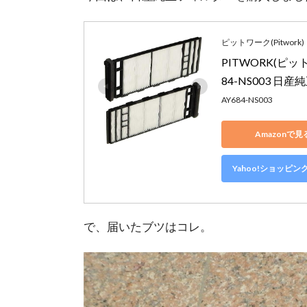
ピットワーク(Pitwork)
PITWORK(ピ
84-NS003 日
AY684-NS003
Amazonで見
Yahoo!ショッピン
で、届いたブツはコレ。