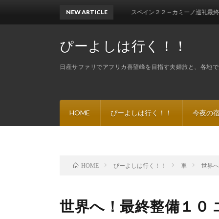
NEW ARTICLE
スペイン２２～カミーノ巡礼最終ゴール フィス
ぴーよしは行く！！
日産サファリでアフリカ喜望峰を目指す夫婦旅と、各地で
HOME
ぴーよしは行く！！
今夜の
ぴーよしは行く！！
車
世界へ
HOME
世界へ！最終整備１０