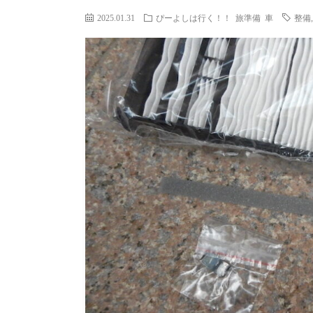
2025.01.31
ぴーよしは行く！！
旅準備
車
整備