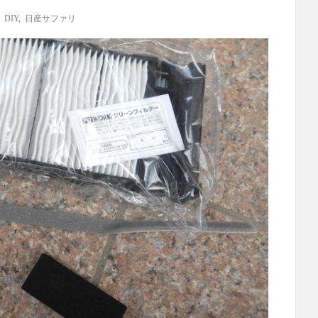
,
DIY
,
日産サファリ