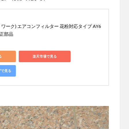
ットワーク) エアコンフィルター 花粉対応タイプ AY6
産純正部品
る
楽天市場で見る
グで見る