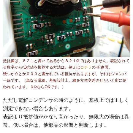
抵抗値は、８２１と書いてあるから８２１Ωではありません。表記されて
る数字から抵抗値を換算する方法は、例えば
コチラ
のHP参照。
幾つか０とか０００と書かれている抵抗がありますが、それはジャンパ
ー線です。（単なる電線。基板設計上、線を立体交差させたいカ所に使
われています。０ΩならOKです。）
ただし電解コンデンサの時のように、基板上では正しく
測定できない場合もあります。
表記より抵抗値がかなり高かったり、無限大の場合は異
常。低い場合は、他部品の影響と判断します。