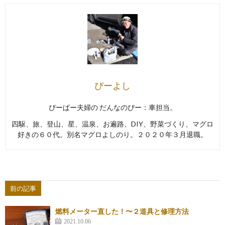
ぴーよし
ぴーぱー夫婦の だんなのぴー：車担当。
四駆、旅、登山、星、温泉、お遍路、DIY、野菜づくり、マグロ
好きの６０代。別名マグロよしのり。２０２０年３月退職。
前の記事
燃料メーター直した！〜２道具と修理方法
2021.10.06