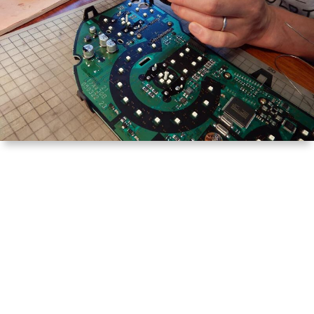
は
宿
行
く！