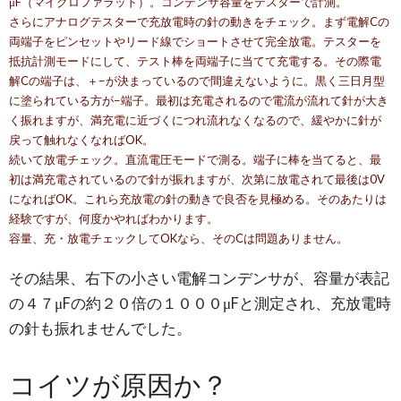
μF（マイクロファラッド）。コンデンサ容量をテスターで計測。
さらにアナログテスターで充放電時の針の動きをチェック。まず電解Cの
両端子をピンセットやリード線でショートさせて完全放電。テスターを
抵抗計測モードにして、テスト棒を両端子に当てて充電する。その際電
解Cの端子は、＋−が決まっているので間違えないように。黒く三日月型
に塗られている方が−端子。最初は充電されるので電流が流れて針が大き
く振れますが、満充電に近づくにつれ流れなくなるので、緩やかに針が
戻って触れなくなればOK。
続いて放電チェック。直流電圧モードで測る。端子に棒を当てると、最
初は満充電されているので針が振れますが、次第に放電されて最後は0V
になればOK。これら充放電の針の動きで良否を見極める。そのあたりは
経験ですが、何度かやればわかります。
容量、充・放電チェックしてOKなら、そのCは問題ありません。
その結果、右下の小さい電解コンデンサが、容量が表記
の４７μFの約２０倍の１０００μFと測定され、充放電時
の針も振れませんでした。
コイツが原因か？