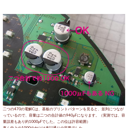
二つの470の電解Cは、基板のプリントパターンを見ると、並列につなが
っているので、容量は二つの合計値の940μFになります。（実測では、容
量誤差もあり約1000μFでした。この位は許容範囲）
真ん中上の1000のヤツは表記通りの容量でした。