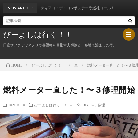
２１～サンティアゴ・デ・コンポステーラ巡礼ゴール！
NEW ARTICLE
ぴーよしは行く！！
日産サファリでアフリカ喜望峰を目指す夫婦旅と、各地で泊まった宿。
ぴーよしは行く！！
車
燃料メーター直した！〜３修
HOME
HOM
ぴ
燃料メーター直した！〜３修理開始
ー
今
2021.10.10
ぴーよしは行く！！
車
DIY
,
車
,
修理
よ
夜
し
の