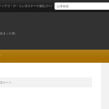
デ・コンポステーラ巡礼ゴール！
泊まった宿。
宿
予定ルート