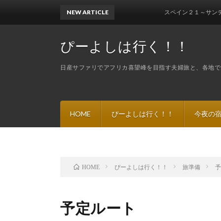
NEW ARTICLE
スペイン２１～サンティアゴ・
ぴーよしは行く！！
日産サファリでアフリカ喜望峰を目指す夫婦旅と、各地で
HOME
ぴーよしは行く！！
今夜の
ぴーよしは行く！！
旅準備
HOME
予定ルート