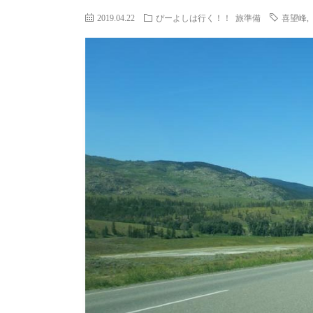
2019.04.22
ぴーよしは行く！！
旅準備
喜望峰
,