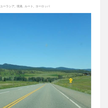
ユーラシア
,
境港
,
ルート
,
ヨーロッパ