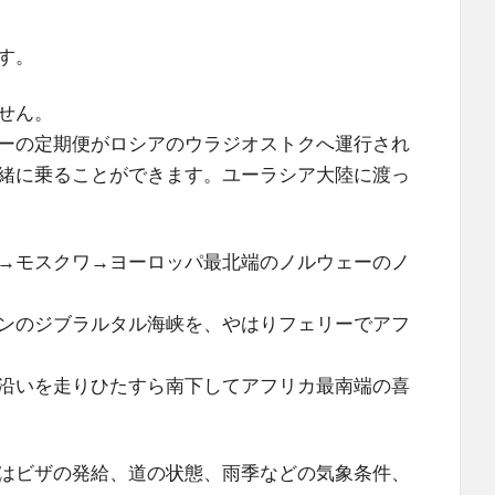
す。
せん。
ーの定期便がロシアのウラジオストクへ運行され
緒に乗ることができます。ユーラシア大陸に渡っ
→モスクワ→ヨーロッパ最北端のノルウェーのノ
ンのジブラルタル海峡を、やはりフェリーでアフ
沿いを走りひたすら南下してアフリカ最南端の喜
はビザの発給、道の状態、雨季などの気象条件、