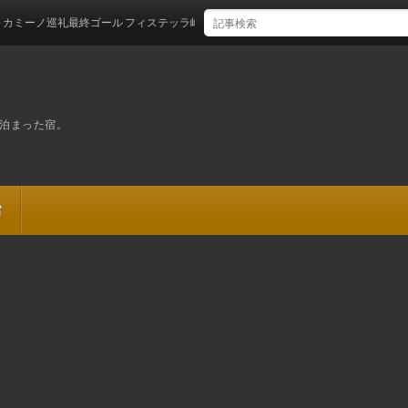
ノ巡礼最終ゴール フィステッラ岬
泊まった宿。
宿