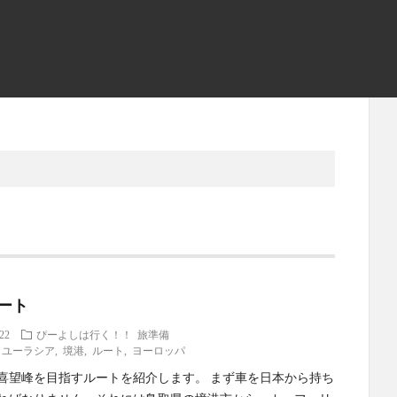
ート
.22
ぴーよしは行く！！
旅準備
,
ユーラシア
,
境港
,
ルート
,
ヨーロッパ
喜望峰を目指すルートを紹介します。 まず車を日本から持ち