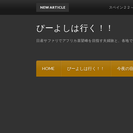
NEW ARTICLE
スペイン２２～カミー
ぴーよしは行く！！
日産サファリでアフリカ喜望峰を目指す夫婦旅と、各地で
HOME
ぴーよしは行く！！
今夜の