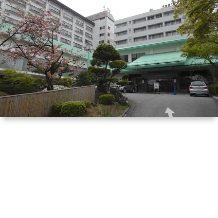
は
宿
行
く！