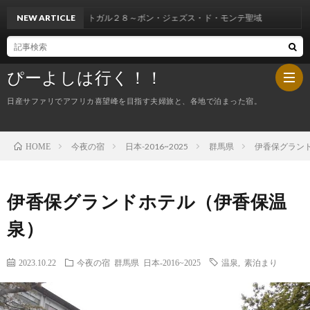
ガル２８～ボン・ジェズス・ド・モンテ聖域
NEW ARTICLE
ぴーよしは行く！！
日産サファリでアフリカ喜望峰を目指す夫婦旅と、各地で泊まった宿。
今夜の宿
日本-2016~2025
群馬県
伊香保グラン
HOME
HOM
ぴ
伊香保グランドホテル（伊香保温
泉）
ー
今
2023.10.22
今夜の宿
群馬県
日本-2016~2025
温泉
,
素泊まり
よ
夜
し
の