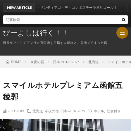
２１～サンティアゴ・デ・コンポステーラ巡礼ゴール！
NEW ARTICLE
ぴーよしは行く！！
日産サファリでアフリカ喜望峰を目指す夫婦旅と、各地で泊まった宿。
今夜の宿
日本-2016~2025
北海道
スマイルホテ
HOME
HOM
ぴ
スマイルホテルプレミアム函館五
稜郭
ー
今
2023.02.09
北海道
今夜の宿
日本-2016~2025
ホテル
,
朝食付き
よ
夜
し
の