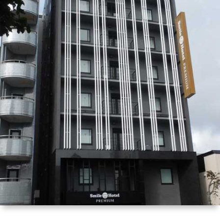
は
宿
行
く！