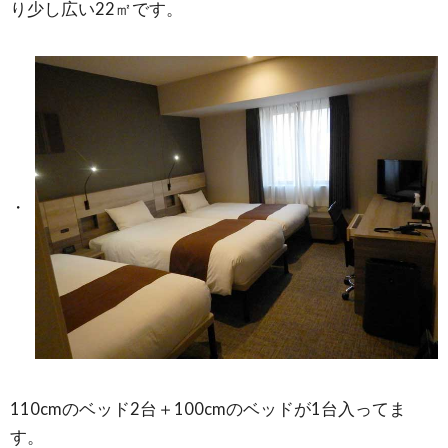
り少し広い22㎡です。
110cmのベッド2台＋100cmのベッドが1台入ってま
す。