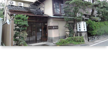
は
宿
行
く！