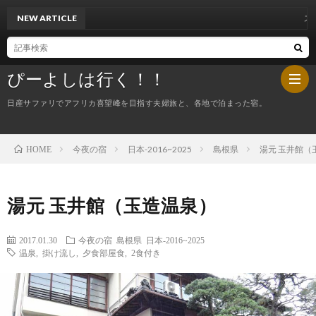
NEW ARTICLE
スペイン２２～カミ
ぴーよしは行く！！
日産サファリでアフリカ喜望峰を目指す夫婦旅と、各地で泊まった宿。
今夜の宿
日本-2016~2025
島根県
湯元 玉井館（
HOME
HOM
ぴ
湯元 玉井館（玉造温泉）
ー
今
2017.01.30
今夜の宿
島根県
日本-2016~2025
温泉
,
掛け流し
,
夕食部屋食
,
2食付き
よ
夜
し
の