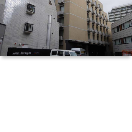
は
宿
行
く！