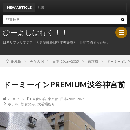
NEW ARTICLE
ポル
ぴーよしは行く！！
日産サファリでアフリカ喜望峰を目指す夫婦旅と、各地で泊まった宿。
今夜の宿
日本-2016~2025
東京都
ドーミーインP
HOME
HOM
ぴ
ドーミーインPREMIUM渋谷神宮前
ー
今
2018.05.13
今夜の宿
東京都
日本-2016~2025
ホテル
,
朝食のみ
,
大浴場あり
よ
夜
し
の