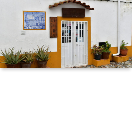
は
宿
行
く！