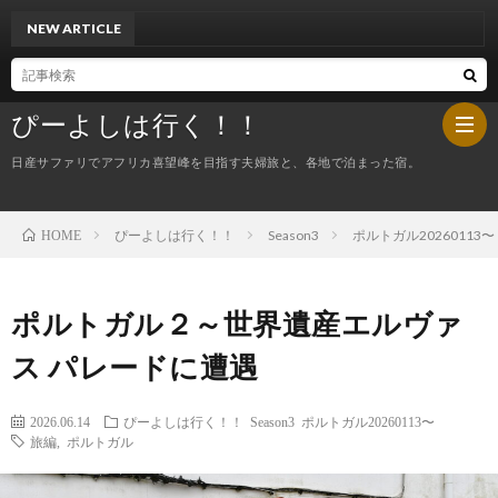
NEW ARTICLE
スペイン２２～カミーノ
ぴーよしは行く！！
日産サファリでアフリカ喜望峰を目指す夫婦旅と、各地で泊まった宿。
ぴーよしは行く！！
Season3
ポルトガル20260113〜
HOME
HOM
ぴ
ポルトガル２～世界遺産エルヴァ
ス パレードに遭遇
ー
今
2026.06.14
ぴーよしは行く！！
Season3
ポルトガル20260113〜
よ
夜
旅編
,
ポルトガル
し
の