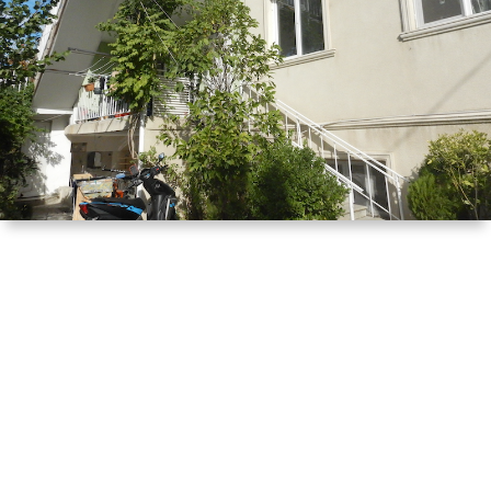
は
宿
行
く！