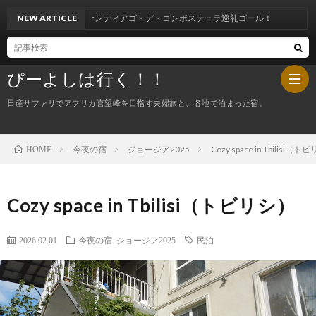
ンティアゴ・デ・コンポステーラ巡礼ゴール！
NEW ARTICLE
ぴーよしは行く！！
日産サファリでアフリカ喜望峰を目指す夫婦旅と、各地で泊まった宿。
今夜の宿
ジョージア2025
Cozy space in Tbilisi（
HOME
HOM
ぴ
Cozy space in Tbilisi（トビリシ）
ー
今
2026.02.01
今夜の宿
ジョージア2025
民泊
よ
夜
し
の