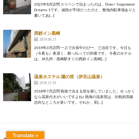
2025年8月訪問 スリベンで泊まったのは、Ново ! Апартамент
Dreams 1です。値段が手頃だったのと、敷地内駐車場ありと
書いてあ[…]
西鉄イン黒崎
2019.06.13
2019年3月訪問 一人で出張中のぴー、三泊目です。今日も
（今夜も）夜遅く、酔っ払っての到着です。 今夜のホテル
は、JR九州・黒崎駅すぐの西鉄イン黒崎[…]
温泉ホステル 陽の笑（伊豆山温泉）
2018.12.16
2018年7月訪問 熱海で泊まる宿を探していました。せっかく
なら温泉付きがいいですよね♪ 熱海の温泉宿は、比較的高級
志向なところが多いです。それか、安[…]
Translate »