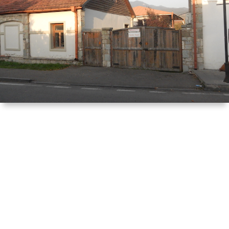
は
宿
行
く！