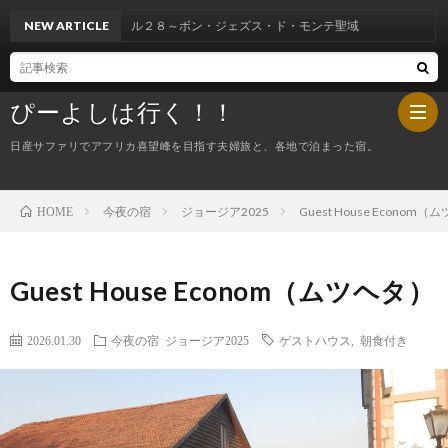
８～ボン・ジェズス・ド・モンテ聖域
NEW ARTICLE
ぴーよしは行く！！
日産サファリでアフリカ喜望峰を目指す夫婦旅と、各地で泊まった宿。
今夜の宿
ジョージア2025
Guest House Econom
HOME
HOM
ぴ
Guest House Econom（ムツヘタ）
ー
今
2026.01.30
今夜の宿
ジョージア2025
ゲストハウス
,
朝食付き
よ
夜
し
の