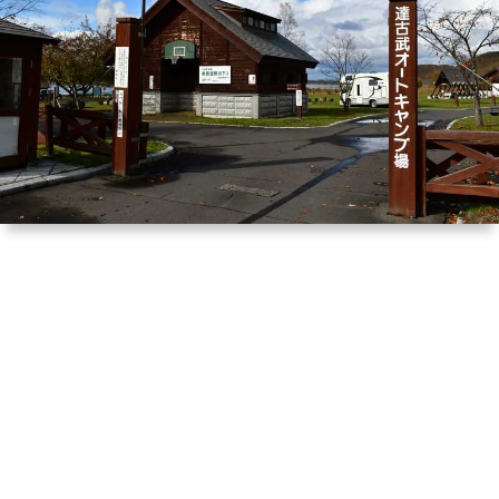
は
宿
行
く！