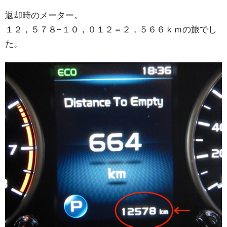
返却時のメーター。
１２，５７８−１０，０１２＝２，５６６ｋｍの旅でし
た。