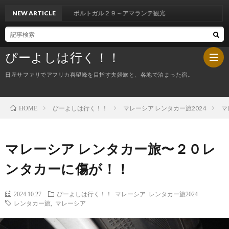
NEW ARTICLE
ポルトガル２９～アマランテ観光
ぴーよしは行く！！
日産サファリでアフリカ喜望峰を目指す夫婦旅と、各地で泊まった宿。
ぴーよしは行く！！
マレーシア レンタカー旅2024
マ
HOME
HOM
ぴ
マレーシア レンタカー旅〜２０レ
ンタカーに傷が！！
ー
今
2024.10.27
ぴーよしは行く！！
マレーシア レンタカー旅2024
よ
夜
レンタカー旅
,
マレーシア
し
の