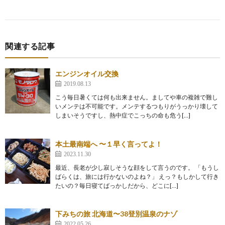
関連する記事
エンジンオイル交換
2019.08.13
こう毎日暑くては何も出来ません。ましてや車の複雑で難し
いメンテは不可能です。メンテするつもりがうっかり壊して
しまいそうですし、熱中症でこっちの命も危う[…]
本土最南端へ 〜１早く言ってよ！
2023.11.30
最近、長老が少し寂しそうな顔をして言うのです。 「もうし
ばらくは、旅には行かないのよね？」 えっ？もしかして行き
たいの？毎日寝てばっかしだから、どこに[…]
下みちの旅 北海道〜38登別温泉のナゾ
2022.05.26