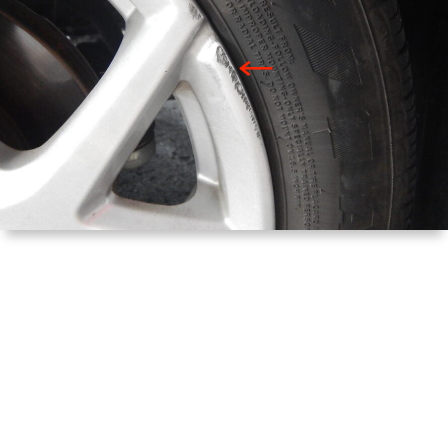
は
宿
行
く！