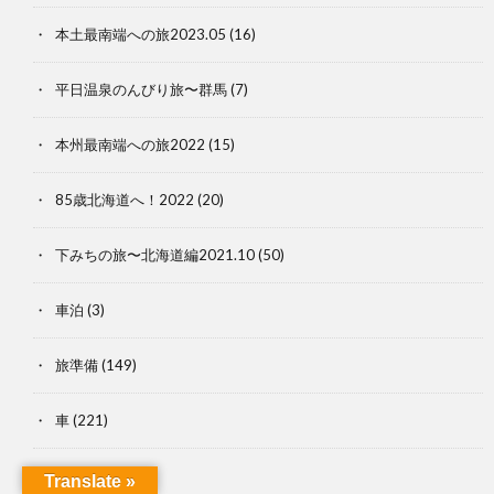
本土最南端への旅2023.05
(16)
平日温泉のんびり旅〜群馬
(7)
本州最南端への旅2022
(15)
85歳北海道へ！2022
(20)
下みちの旅〜北海道編2021.10
(50)
車泊
(3)
旅準備
(149)
車
(221)
貨物船手配
(7)
Translate »