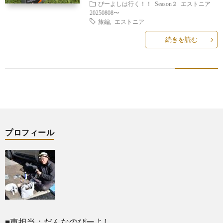
ぴーよしは行く！！
Season２
エストニア
20250808〜
旅編
,
エストニア
続きを読む
プロフィール
■車担当：だんなのぴーよし