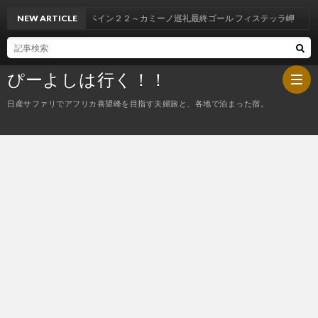
NEW ARTICLE
スペイン２２～カミーノ巡礼最終ゴール フィステッラ岬
ぴーよしは行く！！
日産サファリでアフリカ喜望峰を目指す夫婦旅と、各地で泊まった宿。
HOM
ぴ
ー
今
よ
夜
し
の