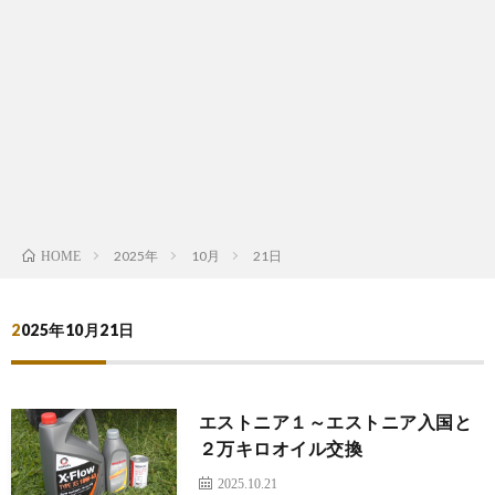
は
宿
行
く！
2025年
10月
21日
HOME
2025年10月21日
エストニア１～エストニア入国と
２万キロオイル交換
2025.10.21