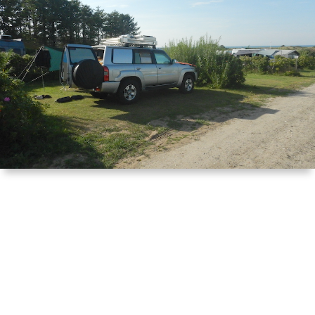
は
宿
行
く！