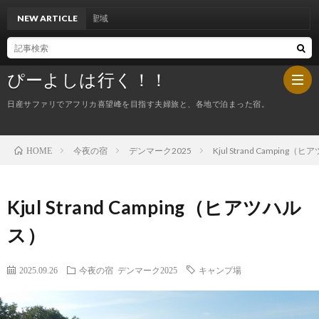
NEW ARTICLE
ポルトガル２８～ボ
ぴーよしは行く！！
日産サファリでアフリカ喜望峰を目指す夫婦旅と、各地で泊まった宿。
今夜の宿
デンマーク2025
Kjul Strand Camping
HOME
HOM
ぴ
Kjul Strand Camping（ヒアツハル
ス）
ー
今
2025.09.26
今夜の宿
デンマーク2025
キャンプ場
よ
夜
し
の