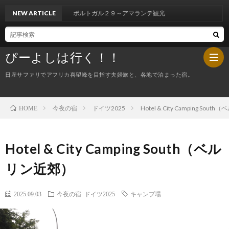
ポルトガル２９～アマランテ観光
NEW ARTICLE
ぴーよしは行く！！
日産サファリでアフリカ喜望峰を目指す夫婦旅と、各地で泊まった宿。
今夜の宿
ドイツ2025
Hotel & City Camping Sou
HOME
HOM
ぴ
Hotel & City Camping South（ベル
リン近郊）
ー
今
2025.09.03
今夜の宿
ドイツ2025
キャンプ場
よ
夜
し
の