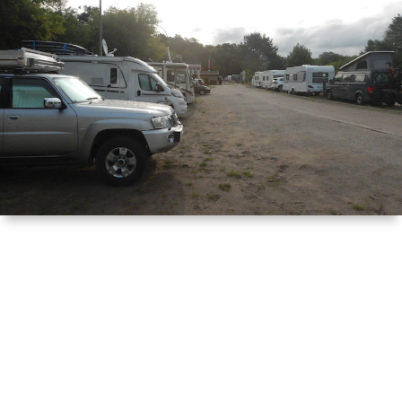
は
宿
行
く！