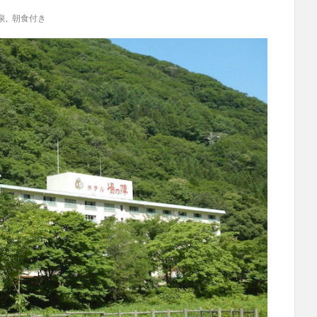
泉
,
朝食付き