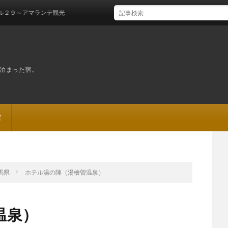
ランテ観光
泊まった宿。
宿
馬県
ホテル湯の陣（湯檜曽温泉）
温泉）