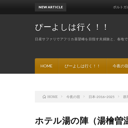
NEW ARTICLE
ポルトガル２９～アマ
ぴーよしは行く！！
日産サファリでアフリカ喜望峰を目指す夫婦旅と、各地で
HOME
ぴーよしは行く！！
今夜の
今夜の宿
日本-2016~2025
群
HOME
ホテル湯の陣（湯檜曽