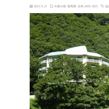
2023.11.21
今夜の宿
群馬県
日本-2016~2025
温