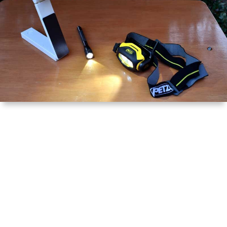
は
宿
行
く！