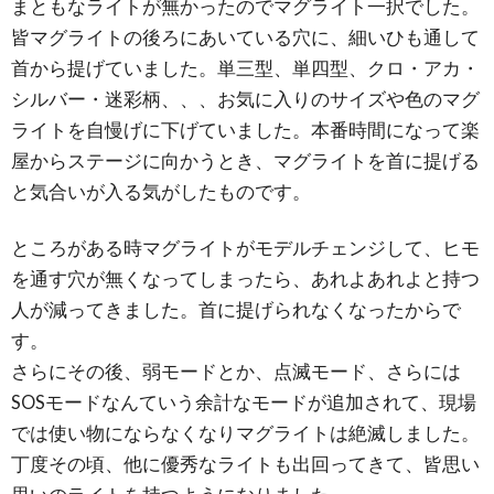
まともなライトが無かったのでマグライト一択でした。
皆マグライトの後ろにあいている穴に、細いひも通して
首から提げていました。単三型、単四型、クロ・アカ・
シルバー・迷彩柄、、、お気に入りのサイズや色のマグ
ライトを自慢げに下げていました。本番時間になって楽
屋からステージに向かうとき、マグライトを首に提げる
と気合いが入る気がしたものです。
ところがある時マグライトがモデルチェンジして、ヒモ
を通す穴が無くなってしまったら、あれよあれよと持つ
人が減ってきました。首に提げられなくなったからで
す。
さらにその後、弱モードとか、点滅モード、さらには
SOSモードなんていう余計なモードが追加されて、現場
では使い物にならなくなりマグライトは絶滅しました。
丁度その頃、他に優秀なライトも出回ってきて、皆思い