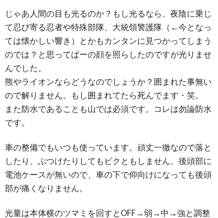
じゃあ人間の目も光るのか？もし光るなら、夜陰に乗じ
て忍び寄る忍者や特殊部隊、大統領警護隊（←今となっ
ては懐かしい響き）とかもカンタンに見つかってしまう
のでは？と思ってぱーの顔を照らしたのですが光りませ
んでした。
熊やライオンならどうなのでしょうか？囲まれた事無い
ので解りません。もし囲まれてたら死んでます・笑。
また防水であることも山では必須です。コレは勿論防水
です。
車の整備でもいつも使っています。頑丈一徹なので落と
したり、ぶつけたりしてもビクともしません。後頭部に
電池ケースが無いので、車の下で仰向けになっても後頭
部が痛くなりません。
光量は本体横のツマミを回すとOFF→弱→中→強と調整