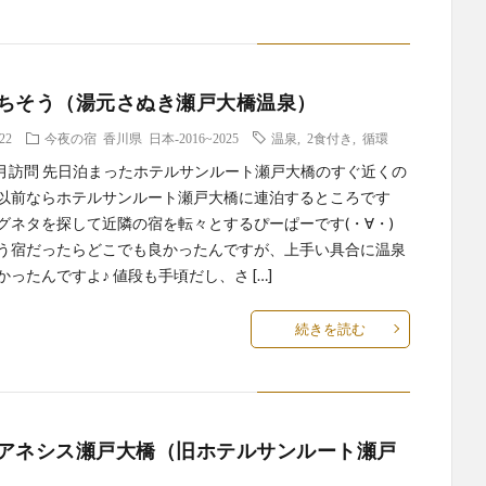
ちそう（湯元さぬき瀬戸大橋温泉）
.22
今夜の宿
香川県
日本-2016~2025
温泉
,
2食付き
,
循環
年4月訪問 先日泊まったホテルサンルート瀬戸大橋のすぐ近くの
以前ならホテルサンルート瀬戸大橋に連泊するところです
グネタを探して近隣の宿を転々とするぴーぱーです(・∀・)
う宿だったらどこでも良かったんですが、上手い具合に温泉
かったんですよ♪ 値段も手頃だし、さ […]
続きを読む
アネシス瀬戸大橋（旧ホテルサンルート瀬戸