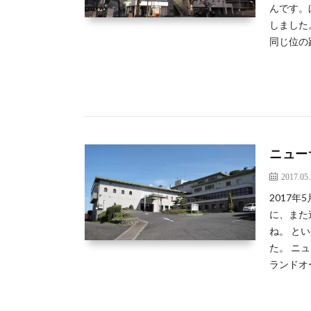
んです。
しました
同じ位の
ニュー
2017.05
2017
に、また
ね。 と
た。 ニ
ランドオ