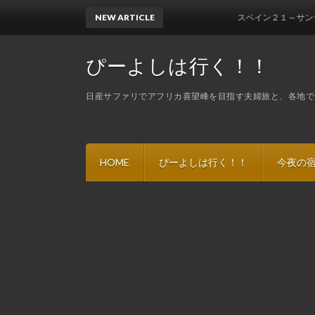
NEW ARTICLE
スペイン２１～サンティアゴ・
ぴーよしは行く！！
日産サファリでアフリカ喜望峰を目指す夫婦旅と、各地で
HOME
ぴーよしは行く！！
今夜の