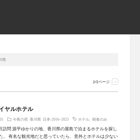
川県
2/2ページ
<
イヤルホテル
.01
今夜の宿
香川県
日本-2016~2025
ホテル
,
朝食のみ
年5月訪問 源平ゆかりの地、香川県の屋島で泊まるホテルを探し
た。 有名な観光地だと思っていたら、意外とホテルは少ない