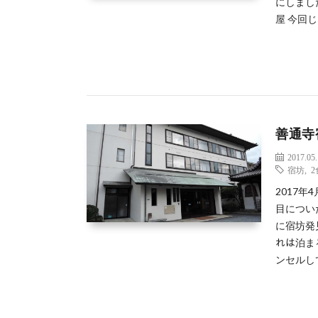
にしまし
屋 今回じ
善通寺
2017.05
宿坊
,
2017
目につい
に宿坊発
れは泊ま
ンセルし