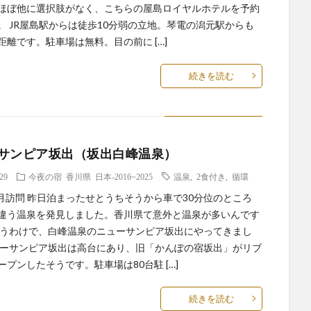
ほぼ他に選択肢がなく、こちらの屋島ロイヤルホテルを予約
。 JR屋島駅からは徒歩10分弱の立地。琴電の潟元駅からも
距離です。駐車場は無料。目の前に […]
続きを読む
サンピア坂出（坂出白峰温泉）
.29
今夜の宿
香川県
日本-2016~2025
温泉
,
2食付き
,
循環
年5月訪問 昨日泊まったせとうちそうから車で30分位のところ
違う温泉を発見しました。香川県て意外と温泉が多いんです
いうわけで、白峰温泉のニューサンピア坂出にやってきまし
ューサンピア坂出は高台にあり、旧「かんぽの宿坂出」がリブ
ープンしたそうです。駐車場は80台駐 […]
続きを読む