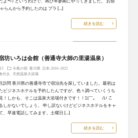
たよ〜♪ というわけで、再び琴参閣にやってきました。 お部
ゃらんから予約したのは プラ […]
続きを読む
宿坊いろは会館（善通寺大師の里湯温泉）
.15
今夜の宿
香川県
日本-2016~2025
2食付き
,
天然温泉大浴場
年4月訪問 香川県の善通寺市で宿泊先を探していました。最初は
たビジネスホテルを予約したんですが、色々調べていくうち
見！しかも、そこは温泉大浴場付きです！！Σ(￣。￣ﾉ)ﾉ こ
るしかないでしょう。 申し訳ないけどビジネスホテルをキャ
て、早速電話してみます。土曜日 […]
続きを読む