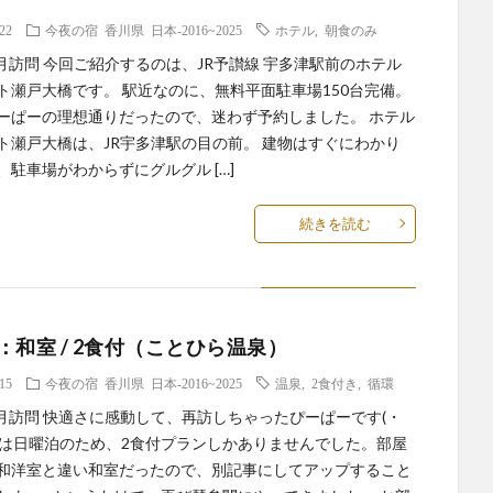
.22
今夜の宿
香川県
日本-2016~2025
ホテル
,
朝食のみ
年4月訪問 今回ご紹介するのは、JR予讃線 宇多津駅前のホテル
ト瀬戸大橋です。 駅近なのに、無料平面駐車場150台完備。
ーぱーの理想通りだったので、迷わず予約しました。 ホテル
ト瀬戸大橋は、JR宇多津駅の目の前。 建物はすぐにわかり
、駐車場がわからずにグルグル […]
続きを読む
：和室 / 2食付（ことひら温泉）
.15
今夜の宿
香川県
日本-2016~2025
温泉
,
2食付き
,
循環
年4月訪問 快適さに感動して、再訪しちゃったぴーぱーです(・
今回は日曜泊のため、2食付プランしかありませんでした。部屋
和洋室と違い和室だったので、別記事にしてアップすること