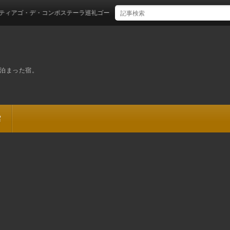
デ・コンポステーラ巡礼ゴール！
泊まった宿。
宿