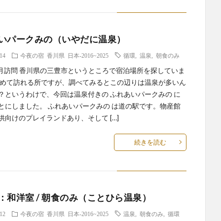
いパークみの（いやだに温泉）
.14
今夜の宿
香川県
日本-2016~2025
循環
,
温泉
,
朝食のみ
年4月訪問 香川県の三豊市というところで宿泊場所を探していま
初めて訪れる所ですが、調べてみるとこの辺りは温泉が多いん
？というわけで、今回は温泉付きの ふれあいパークみの に
とにしました。 ふれあいパークみの は道の駅です。物産館
供向けのプレイランドあり、そして […]
続きを読む
：和洋室 / 朝食のみ（ことひら温泉）
.12
今夜の宿
香川県
日本-2016~2025
温泉
,
朝食のみ
,
循環