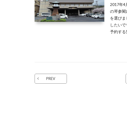
2017
の琴参閣
を選びま
したいで
予約する
PREV