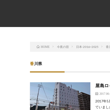
今夜の宿
日本-2016~2025
香
HOME
香川県
屋島ロ
2017.06
2017
ていまし