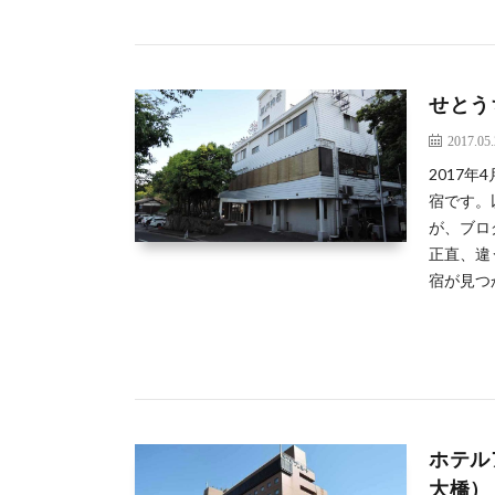
せとう
2017.05
2017
宿です。
が、ブロ
正直、違
宿が見つ
ホテル
大橋）