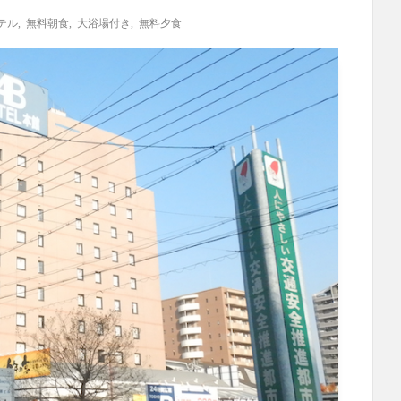
テル
,
無料朝食
,
大浴場付き
,
無料夕食