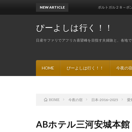
NEW ARTICLE
ポルトガル２８～ボン・ジェズス・ド・
ぴーよしは行く！！
日産サファリでアフリカ喜望峰を目指す夫婦旅と、各地で
HOME
ぴーよしは行く！！
今夜の
今夜の宿
日本-2016~2025
愛
HOME
ABホテル三河安城本館